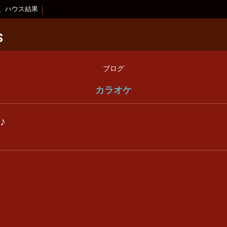
、ハウス結果
S
ブログ
カラオケ
♪