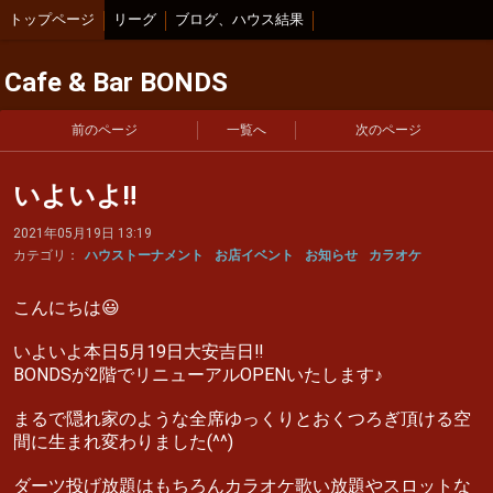
トップページ
リーグ
ブログ、ハウス結果
Cafe & Bar BONDS
前のページ
一覧へ
次のページ
いよいよ‼︎
2021年05月19日 13:19
カテゴリ：
ハウストーナメント
お店イベント
お知らせ
カラオケ
こんにちは😃
いよいよ本日5月19日大安吉日‼︎
BONDSが2階でリニューアルOPENいたします♪
まるで隠れ家のような全席ゆっくりとおくつろぎ頂ける空
間に生まれ変わりました(^^)
ダーツ投げ放題はもちろんカラオケ歌い放題やスロットな