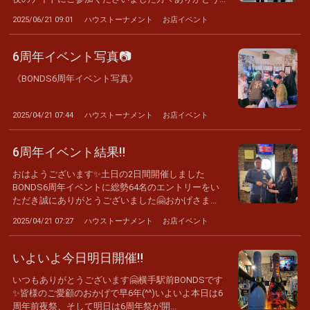
2025/06/21 09:01
ハウストーナメント
お店イベント
6周年イベント写真📷
《BONDS6周年イベント写真》
2025/04/21 07:44
ハウストーナメント
お店イベント
6周年イベント結果‼️
おはようございます✨土日の2日間開催しました
BONDS6周年イベントに総勢64名のエントリーをい
ただき誠にありがとうございました🤗おかげさま...
2025/04/21 07:27
ハウストーナメント
お店イベント
いよいよ今日明日開催‼️
いつもありがとうございます🤗横手駅前BONDSです
✨皆様のご愛顧のおかげで早6年(^^)いよいよ本日は6
周年前夜祭、そして明日は6周年祭が開...