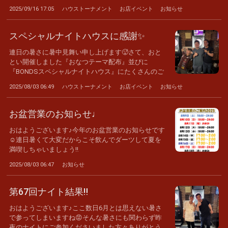
2025/09/16 17:05
ハウストーナメント
お店イベント
お知らせ
スペシャルナイトハウスに感謝✨
連日の暑さに暑中見舞い申し上げます🥵さて、おと
とい開催しました『おなつテーマ配布』並びに
『BONDSスペシャルナイトハウス』にたくさんのご
参...
2025/08/03 06:49
ハウストーナメント
お店イベント
お知らせ
お盆営業のお知らせ♩
おはようございます♪今年のお盆営業のお知らせです
☺️連日暑くて大変だからこそ飲んでダーツして夏を
満喫しちゃいましょう‼️
2025/08/03 06:47
お知らせ
第67回ナイト結果‼️
おはようございます♪ここ数日6月とは思えない暑さ
で参ってしまいますね😡そんな暑さにも関わらず昨
夜のナイトにご参加くださいました方々ありがとう...