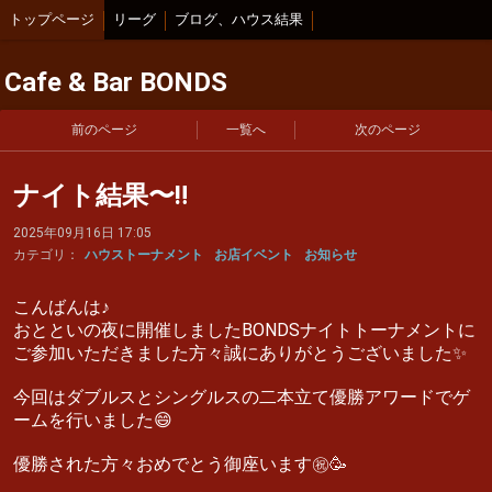
トップページ
リーグ
ブログ、ハウス結果
Cafe & Bar BONDS
前のページ
一覧へ
次のページ
ナイト結果〜‼️
2025年09月16日 17:05
カテゴリ：
ハウストーナメント
お店イベント
お知らせ
こんばんは♪
おとといの夜に開催しましたBONDSナイトトーナメントに
ご参加いただきました方々誠にありがとうございました✨
今回はダブルスとシングルスの二本立て優勝アワードでゲ
ームを行いました😄
優勝された方々おめでとう御座います㊗️🥳