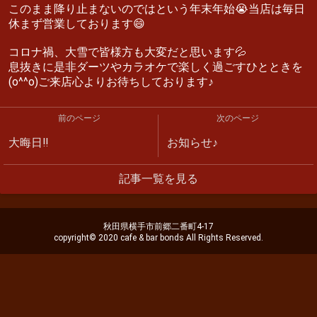
このまま降り止まないのではという年末年始😭当店は毎日
休まず営業しております😄
コロナ禍、大雪で皆様方も大変だと思います💦
息抜きに是非ダーツやカラオケで楽しく過ごすひとときを
(o^^o)ご来店心よりお待ちしております♪
前のページ
次のページ
大晦日‼︎
お知らせ♪
記事一覧を見る
秋田県横手市前郷二番町4-17
copyright© 2020 cafe & bar bonds All Rights Reserved.