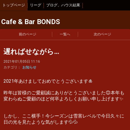
トップページ
リーグ
ブログ、ハウス結果
Cafe & Bar BONDS
前のページ
一覧へ
次のページ
遅ればせながら…
2021年01月05日 11:16
カテゴリ：
お知らせ
2021年あけましておめでとうございます🎍
昨年は皆様のご愛顧誠にありがとうございました😊本年も
変わらぬご愛顧のほど何卒よろしくお願い申し上げます✨
しかし、ここ横手！今シーズンは雪害レベルで今日久々に
日の光を見たような気がします💦💦