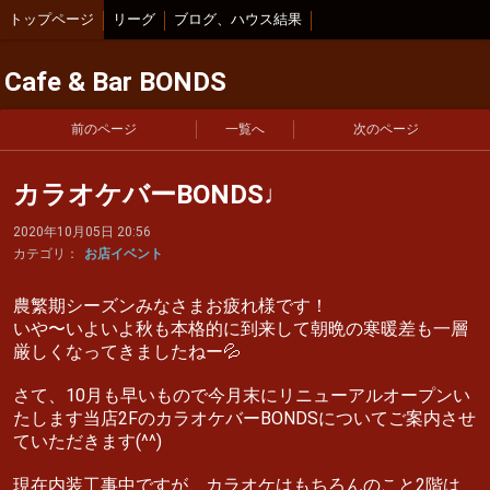
トップページ
リーグ
ブログ、ハウス結果
Cafe & Bar BONDS
前のページ
一覧へ
次のページ
カラオケバーBONDS♩
2020年10月05日 20:56
カテゴリ：
お店イベント
農繁期シーズンみなさまお疲れ様です！
いや〜いよいよ秋も本格的に到来して朝晩の寒暖差も一層
厳しくなってきましたねー💦
さて、10月も早いもので今月末にリニューアルオープンい
たします当店2FのカラオケバーBONDSについてご案内させ
ていただきます(^^)
現在内装工事中ですが、カラオケはもちろんのこと2階は