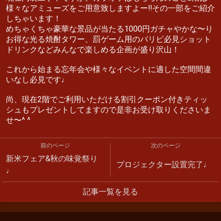
様々なアミューズをご用意致しますよー‼︎その一部をご紹介
しちゃいます！
めちゃくちゃ豪華な景品が当たる1000円ガチャやかな〜り
お得な光る焼酎タワー、罰ゲーム用のパリピ必見ショット
ドリンクなどみんなで楽しめる企画が盛り沢山！
これから始まる忘年会や様々なイベントに適した空間間違
いなし必見です♩
尚、現在2階でご利用いただける割引クーポン付きティッ
シュもプレゼントしてますので是非お受け取りくださいま
せ〜^ ^
前のページ
次のページ
新米フェア&秋の味覚祭り
プロジェクター設置完了♩
♩
記事一覧を見る