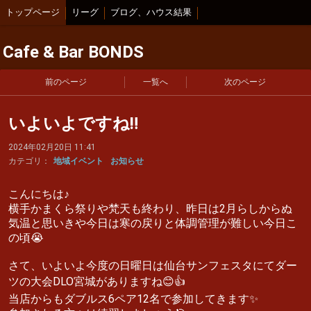
トップページ
リーグ
ブログ、ハウス結果
Cafe & Bar BONDS
前のページ
一覧へ
次のページ
いよいよですね‼️
2024年02月20日 11:41
カテゴリ：
地域イベント
お知らせ
こんにちは♪
横手かまくら祭りや梵天も終わり、昨日は2月らしからぬ
気温と思いきや今日は寒の戻りと体調管理が難しい今日こ
の頃😭
さて、いよいよ今度の日曜日は仙台サンフェスタにてダー
ツの大会DLO宮城がありますね😊👍
当店からもダブルス6ペア12名で参加してきます✨